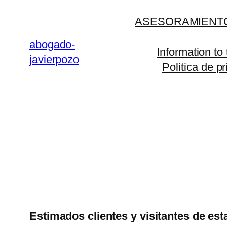
Saltar
ASESORAMIENTO
al
contenido
abogado-
Information to
javierpozo
Política de p
Estimados clientes y visitantes de est