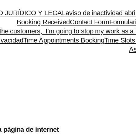
 JURÍDICO Y LEGAL
aviso de inactividad abr
Booking Received
Contact Form
Formular
 the customers, I’m going to stop my work as a 
rivacidad
Time Appointments Booking
Time Slots
As
a página de internet