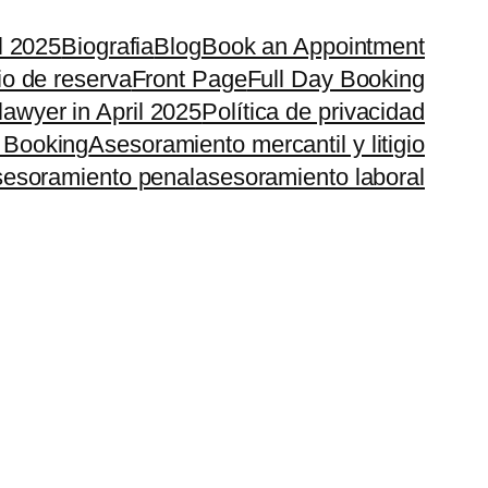
il 2025
Biografia
Blog
Book an Appointment
io de reserva
Front Page
Full Day Booking
lawyer in April 2025
Política de privacidad
 Booking
Asesoramiento mercantil y litigio
esoramiento penal
asesoramiento laboral