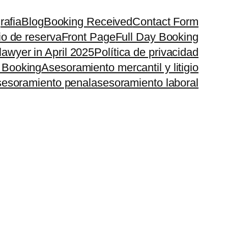
rafia
Blog
Booking Received
Contact Form
io de reserva
Front Page
Full Day Booking
lawyer in April 2025
Política de privacidad
 Booking
Asesoramiento mercantil y litigio
esoramiento penal
asesoramiento laboral