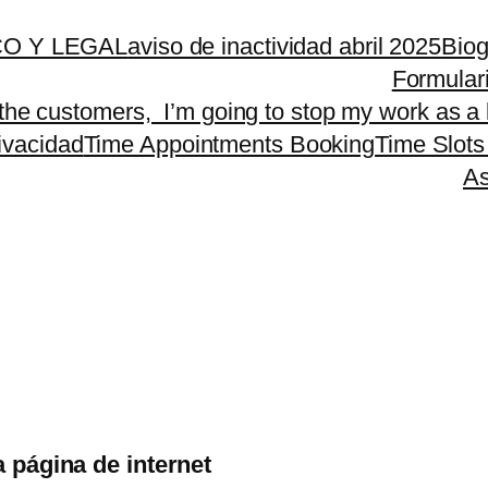
O Y LEGAL
aviso de inactividad abril 2025
Biog
Formular
 the customers, I’m going to stop my work as a 
rivacidad
Time Appointments Booking
Time Slots
As
a página de internet