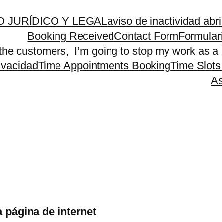
 JURÍDICO Y LEGAL
aviso de inactividad abr
Booking Received
Contact Form
Formular
 the customers, I’m going to stop my work as a 
rivacidad
Time Appointments Booking
Time Slots
As
a página de internet