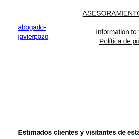
Saltar
ASESORAMIENTO
al
contenido
abogado-
Information to
javierpozo
Política de p
Estimados clientes y visitantes de est