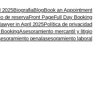
il 2025
Biografia
Blog
Book an Appointment
io de reserva
Front Page
Full Day Booking
lawyer in April 2025
Política de privacidad
 Booking
Asesoramiento mercantil y litigio
esoramiento penal
asesoramiento laboral