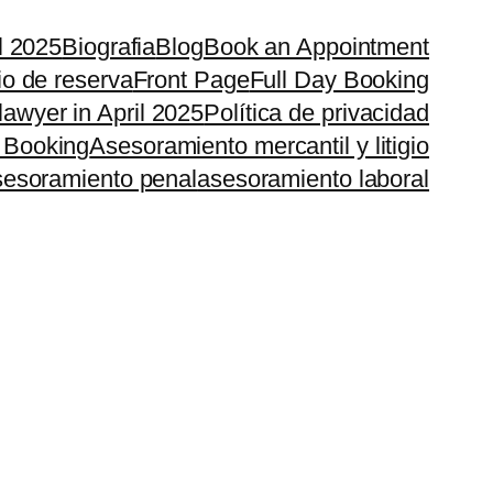
il 2025
Biografia
Blog
Book an Appointment
io de reserva
Front Page
Full Day Booking
lawyer in April 2025
Política de privacidad
 Booking
Asesoramiento mercantil y litigio
esoramiento penal
asesoramiento laboral