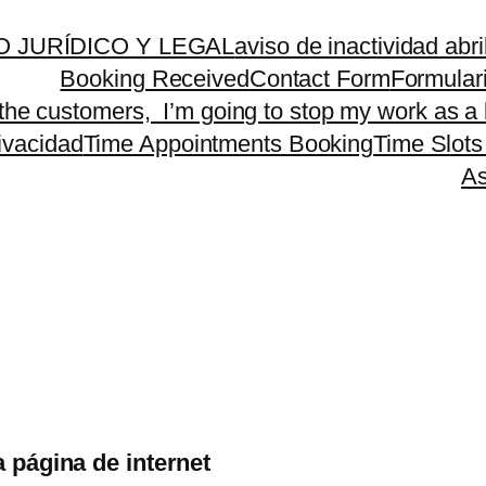
 JURÍDICO Y LEGAL
aviso de inactividad abr
Booking Received
Contact Form
Formular
 the customers, I’m going to stop my work as a 
rivacidad
Time Appointments Booking
Time Slots
As
a página de internet