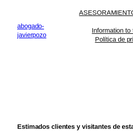
Saltar
ASESORAMIENTO
al
contenido
abogado-
Information to
javierpozo
Política de p
Estimados clientes y visitantes de est