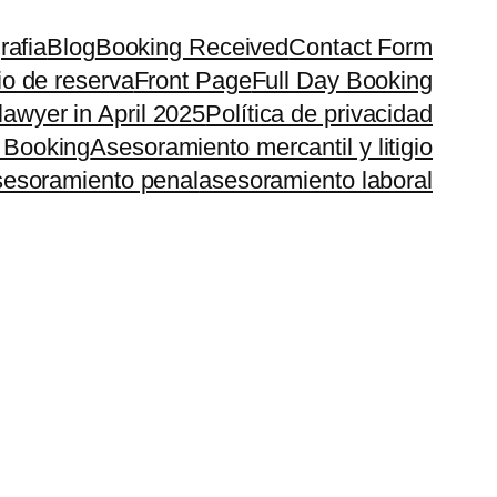
rafia
Blog
Booking Received
Contact Form
io de reserva
Front Page
Full Day Booking
lawyer in April 2025
Política de privacidad
 Booking
Asesoramiento mercantil y litigio
esoramiento penal
asesoramiento laboral