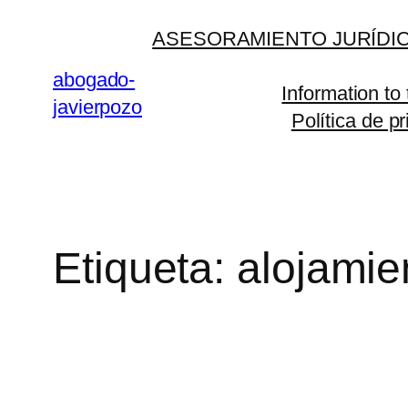
Saltar
ASESORAMIENTO JURÍDIC
al
contenido
abogado-
Information to
javierpozo
Política de p
Etiqueta:
alojamie