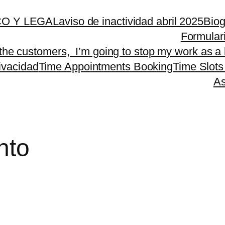
O Y LEGAL
aviso de inactividad abril 2025
Biog
Formular
 the customers, I’m going to stop my work as a 
rivacidad
Time Appointments Booking
Time Slots
As
nto