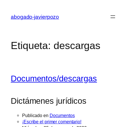
Saltar
al
abogado-javierpozo
contenido
Etiqueta:
descargas
Documentos/descargas
Dictámenes jurídicos
Publicado en
Documentos
¡Escribe el primer comentario!