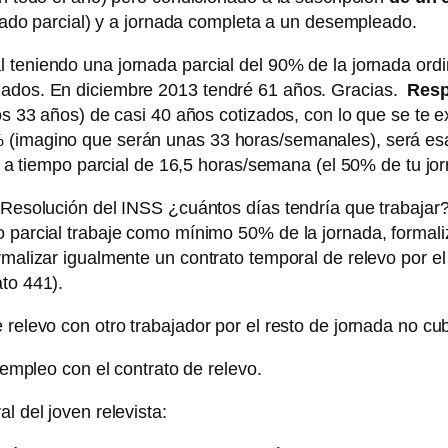
bilado parcial) y a jornada completa a un desempleado.
l teniendo una jornada parcial del 90% de la jornada ord
izados. En diciembre 2013 tendré 61 años. Gracias.
Resp
los 33 años) de casi 40 años cotizados, con lo que se te
(imagino que serán unas 33 horas/semanales), será esa l
to a tiempo parcial de 16,5 horas/semana (el 50% de tu jor
a Resolución del INSS ¿cuántos días tendría que trabajar
o parcial trabaje como mínimo 50% de la jornada, formali
rmalizar igualmente un contrato temporal de relevo por el
to 441).
elevo con otro trabajador por el resto de jornada no cubie
e empleo con el contrato de relevo.
l del joven relevista: