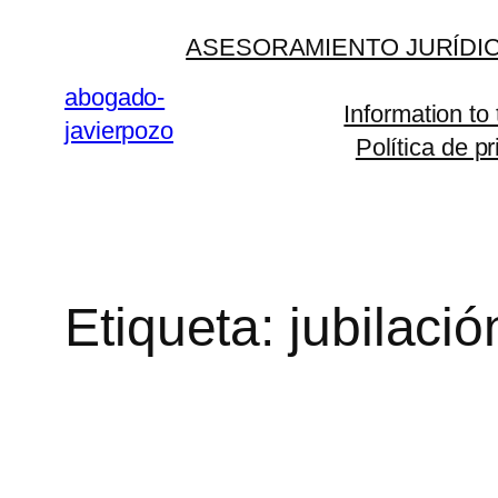
Saltar
ASESORAMIENTO JURÍDIC
al
contenido
abogado-
Information to
javierpozo
Política de p
Etiqueta:
jubilació