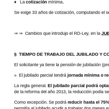
♦
La
cotización
mínima,
Se exige 33 años de cotización, computando el se
⇒ ⇒ Cambios que introdujo el RD-Ley, en la
JUB
§
TIEMPO DE TRABAJO DEL JUBILADO Y C
El solicitante ya tiene la pensión de jubilación (
» El jubilado parcial tendrá
jornada mínima o re
La regla general.
El jubilado parcial podrá opt
de la reforma del año 2013, la reducción podía s
Como excepción. Se podrá
reducir hasta el 75%
permitía al jubilado acudir a trabajar dos meses 