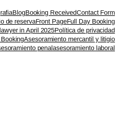
rafia
Blog
Booking Received
Contact Form
io de reserva
Front Page
Full Day Booking
lawyer in April 2025
Política de privacidad
 Booking
Asesoramiento mercantil y litigio
esoramiento penal
asesoramiento laboral