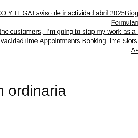
O Y LEGAL
aviso de inactividad abril 2025
Biog
Formular
 the customers, I’m going to stop my work as a 
rivacidad
Time Appointments Booking
Time Slots
As
n ordinaria