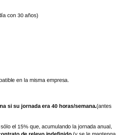
día con 30 años)
ompatible en la misma empresa.
ana si su jornada era 40 horas/semana.
(antes
 sólo el 15% que, acumulando la jornada anual,
contrato de relevo indefinido
(y se le mantenga