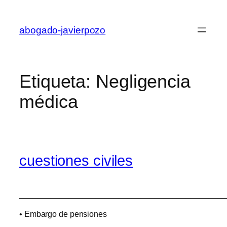
Saltar
al
abogado-javierpozo
contenido
Etiqueta:
Negligencia
médica
cuestiones civiles
______________________________________________
• Embargo de pensiones