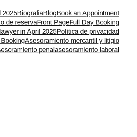
il 2025
Biografia
Blog
Book an Appointment
io de reserva
Front Page
Full Day Booking
lawyer in April 2025
Política de privacidad
 Booking
Asesoramiento mercantil y litigio
esoramiento penal
asesoramiento laboral