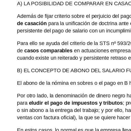
A) LA POSIBILIDAD DE COMPARAR EN CAS
Además de fijar criterio sobre el perjuicio del pa
de casación
para la unificación de doctrina ant
persistente del pago de salario con un incumplim
Para ello se ayuda del criterio de la STS nº 593
de
casos comparables
en actuaciones empresari
cuando existe un reiterado y persistente retraso en
B) EL CONCEPTO DE ABONO DEL SALARIO F
El abono de la nómina en sobres o el pago en B 
Por otro lado, la denominación de dinero negro h
para
eludir el pago de impuestos y tributos
; p
o sin abono a la entrega del trabajo; y por ello, 
ventas con factura oficial), la que se quiere hacer
En estos casos, lo normal es que la empresa lle