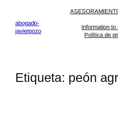
Saltar
ASESORAMIENTO
al
contenido
abogado-
Information to
javierpozo
Política de p
Etiqueta:
peón agr