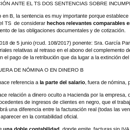
ACIÓN ANTE EL TS DOS SENTENCIAS SOBRE INCUM
go en B, la sentencia es muy importante porque establece 
e el TS de considerar
hechos relevantes comparables e
iento de las obligaciones documentales y de cotización.
/2018 de 5 junio (rcud. 108/2017) ponente: Sra. García P
ales relativas al retraso en el abono del complemento d
 el pago de la retribución que da lugar a la extinción del
UERA DE NÓMINA O EN DINERO B
hace referencia a
la parte del salario
, fuera de nómina, 
ace relación a dinero oculto a Hacienda por la empresa,
rocedentes de ingresos de clientes en negro, que el tra
habrá una diferencia entre la facturación real (todas las v
 aparecer en la contabilidad oficial.
ve
una doble contabilidad
, donde emite facturas sin IVA