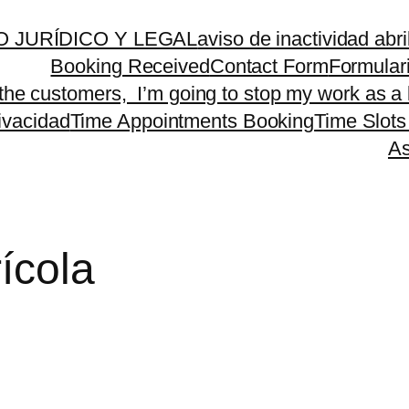
 JURÍDICO Y LEGAL
aviso de inactividad abr
Booking Received
Contact Form
Formular
 the customers, I’m going to stop my work as a 
rivacidad
Time Appointments Booking
Time Slots
As
ícola