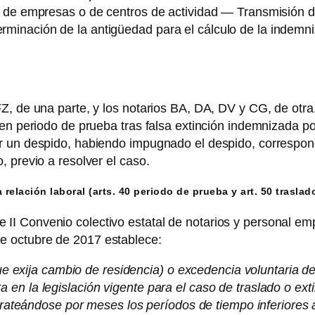
s de empresas o de centros de actividad — Transmisión d
inación de la antigüedad para el cálculo de la indemniz
, de una parte, y los notarios BA, DA, DV y CG, de otra,
n periodo de prueba tras falsa extinción indemnizada por 
r un despido, habiendo impugnado el despido, correspondi
 previo a resolver el caso.
relación laboral (arts. 40 periodo de prueba y art. 50 traslad
II Convenio colectivo estatal de notarios y personal e
e octubre de 2017 establece:
que exija cambio de residencia) o excedencia voluntaria de
n la legislación vigente para el caso de traslado o extin
rorrateándose por meses los períodos de tiempo inferiore