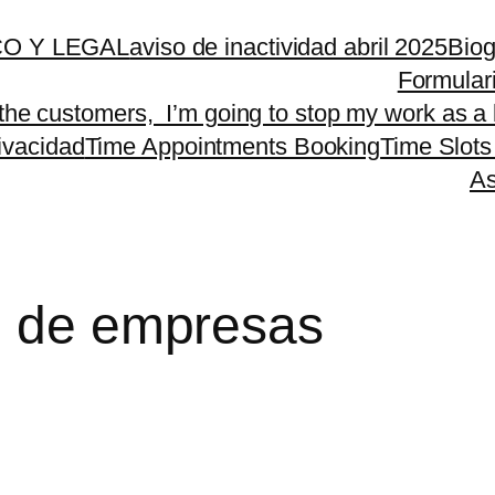
O Y LEGAL
aviso de inactividad abril 2025
Biog
Formular
 the customers, I’m going to stop my work as a 
rivacidad
Time Appointments Booking
Time Slots
As
n de empresas