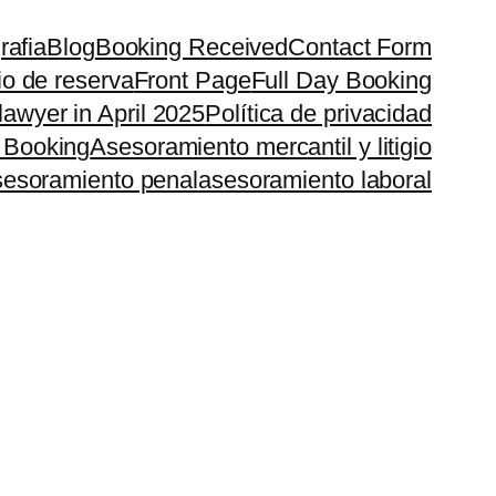
rafia
Blog
Booking Received
Contact Form
io de reserva
Front Page
Full Day Booking
lawyer in April 2025
Política de privacidad
 Booking
Asesoramiento mercantil y litigio
esoramiento penal
asesoramiento laboral