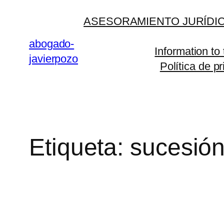
Saltar
ASESORAMIENTO JURÍDIC
al
contenido
abogado-
Information to
javierpozo
Política de p
Etiqueta:
sucesió