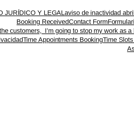
 JURÍDICO Y LEGAL
aviso de inactividad abr
Booking Received
Contact Form
Formular
 the customers, I’m going to stop my work as a 
rivacidad
Time Appointments Booking
Time Slots
As