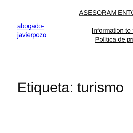
Saltar
ASESORAMIENTO
al
contenido
abogado-
Information to
javierpozo
Política de p
Etiqueta:
turismo