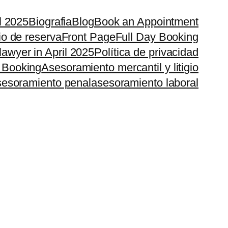
il 2025
Biografia
Blog
Book an Appointment
io de reserva
Front Page
Full Day Booking
lawyer in April 2025
Política de privacidad
 Booking
Asesoramiento mercantil y litigio
esoramiento penal
asesoramiento laboral