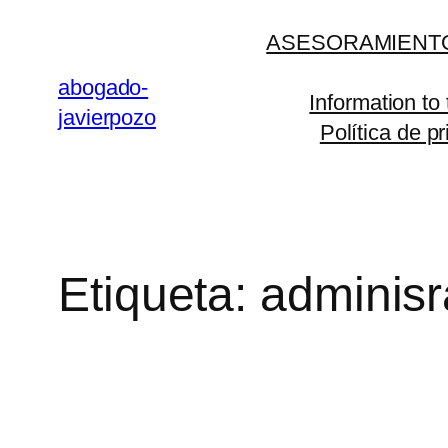
Saltar
ASESORAMIENTO
al
contenido
abogado-
Information to
javierpozo
Política de p
Etiqueta:
adminisr