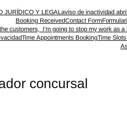
 JURÍDICO Y LEGAL
aviso de inactividad abr
Booking Received
Contact Form
Formular
 the customers, I’m going to stop my work as a 
rivacidad
Time Appointments Booking
Time Slots
As
ador concursal