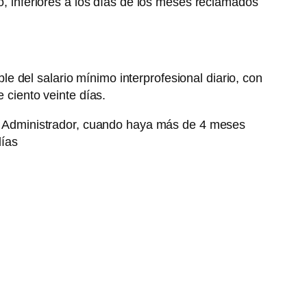
to, inferiores a los días de los meses reclamados
le del salario mínimo interprofesional diario, con
 ciento veinte días.
del Administrador, cuando haya más de 4 meses
días