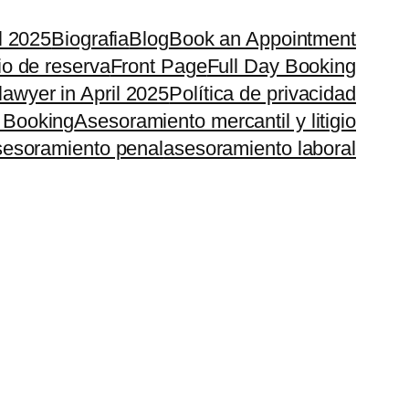
il 2025
Biografia
Blog
Book an Appointment
io de reserva
Front Page
Full Day Booking
lawyer in April 2025
Política de privacidad
 Booking
Asesoramiento mercantil y litigio
esoramiento penal
asesoramiento laboral