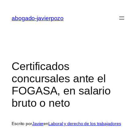
Saltar
al
abogado-javierpozo
contenido
Certificados
concursales ante el
FOGASA, en salario
bruto o neto
Escrito por
Javier
en
Laboral y derecho de los trabajadores