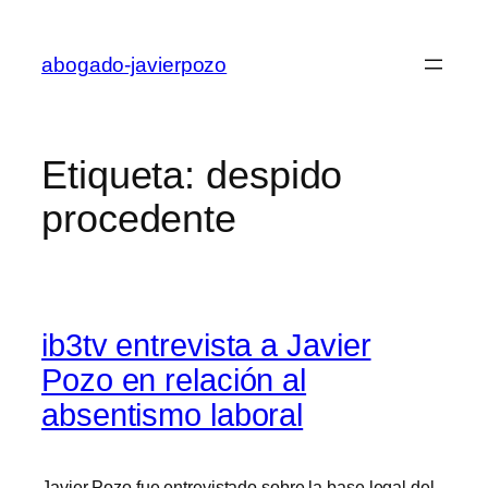
Saltar
al
abogado-javierpozo
contenido
Etiqueta:
despido
procedente
ib3tv entrevista a Javier
Pozo en relación al
absentismo laboral
Javier Pozo fue entrevistado sobre la base legal del