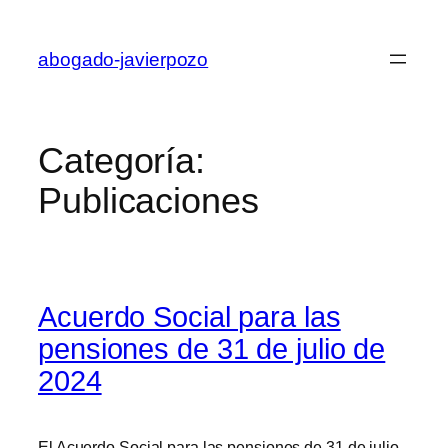
Saltar
al
abogado-javierpozo
contenido
Categoría:
Publicaciones
Acuerdo Social para las
pensiones de 31 de julio de
2024
El Acuerdo Social para las pensiones de 31 de julio