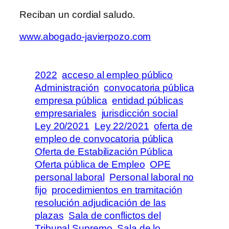
Reciban un cordial saludo.
www.abogado-javierpozo.com
2022
acceso al empleo público
Administración
convocatoria pública
empresa pública
entidad públicas
empresariales
jurisdicción social
Ley 20/2021
Ley 22/2021
oferta de
empleo de convocatoria pública
Oferta de Estabilización Pública
Oferta pública de Empleo
OPE
personal laboral
Personal laboral no
fijo
procedimientos en tramitación
resolución adjudicación de las
plazas
Sala de conflictos del
Tribunal Supremo
Sala de lo