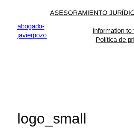
Saltar
ASESORAMIENTO JURÍDIC
al
contenido
abogado-
Information to
javierpozo
Política de p
logo_small