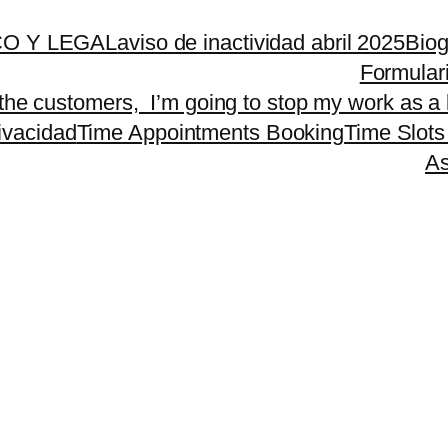
O Y LEGAL
aviso de inactividad abril 2025
Biog
Formular
 the customers, I’m going to stop my work as a 
rivacidad
Time Appointments Booking
Time Slots
As