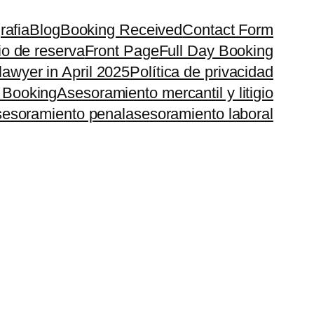
rafia
Blog
Booking Received
Contact Form
io de reserva
Front Page
Full Day Booking
lawyer in April 2025
Política de privacidad
 Booking
Asesoramiento mercantil y litigio
esoramiento penal
asesoramiento laboral