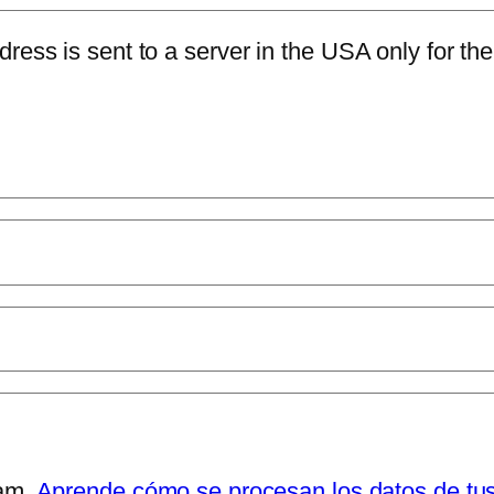
dress is sent to a server in the USA only for t
pam.
Aprende cómo se procesan los datos de tu