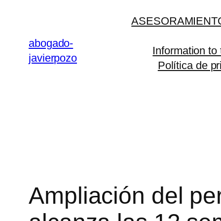
Saltar
ASESORAMIENTO
al
contenido
abogado-
Information to
javierpozo
Política de p
Ampliación del pe