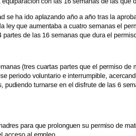
a equiparación con las 16 semanas de las que d
ad se ha ido aplazando año a año tras la aprob
a ley que aumentaba a cuatro semanas el permi
/4 partes de las 16 semanas que dura el permis
manas (tres cuartas partes que el permiso de 
 ese periodo voluntario e interrumpible, acerca
, pudiendo turnarse en el disfrute de las 6 se
as madres para que prolonguen su permiso de m
el acceso al empleo.