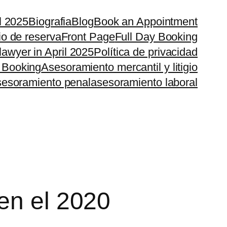
il 2025
Biografia
Blog
Book an Appointment
io de reserva
Front Page
Full Day Booking
lawyer in April 2025
Política de privacidad
 Booking
Asesoramiento mercantil y litigio
esoramiento penal
asesoramiento laboral
en el 2020