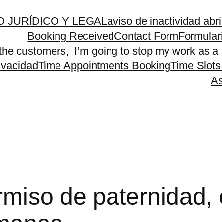
 JURÍDICO Y LEGAL
aviso de inactividad abr
Booking Received
Contact Form
Formular
 the customers, I’m going to stop my work as a 
rivacidad
Time Appointments Booking
Time Slots
As
rmiso de paternidad, 