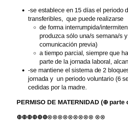
-se establece en 15 días el periodo 
transferibles, que puede realizarse
de forma interrumpida/intermiten
produzca sólo una/s semana/s y 
comunicación previa)
a tiempo parcial, siempre que h
parte de la jornada laboral, alc
-se mantiene el sistema de 2 bloques
jornada y un periodo voluntario (6 
cedidas por la madre.
PERMISO DE MATERNIDAD (⊕ parte ob
⊕⊕⊕⊕⊕⊕
⊗⊗⊗⊗⊗⊗⊗⊗⊗ ⊗⊗