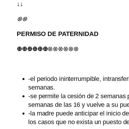
↓↓
⊗⊗
PERMISO DE PATERNIDAD
⊕⊕⊕⊕⊕⊕
⊗⊗⊗⊗⊗⊗
-el periodo ininterrumpible, intransf
semanas.
-se permite la cesión de 2 semanas p
semanas de las 16 y vuelve a su pue
-la madre puede anticipar el inicio d
los casos que no exista un puesto de