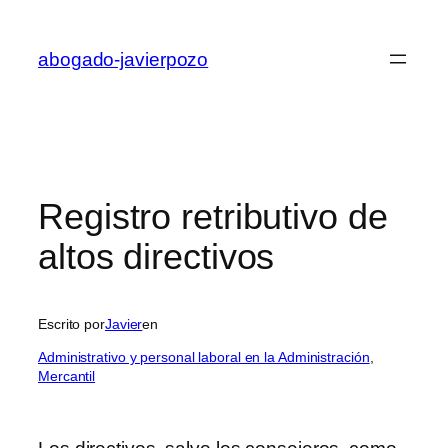
Saltar
al
abogado-javierpozo
contenido
Registro retributivo de
altos directivos
Escrito por
Javier
en
Administrativo y personal laboral en la Administración
, 
Mercantil