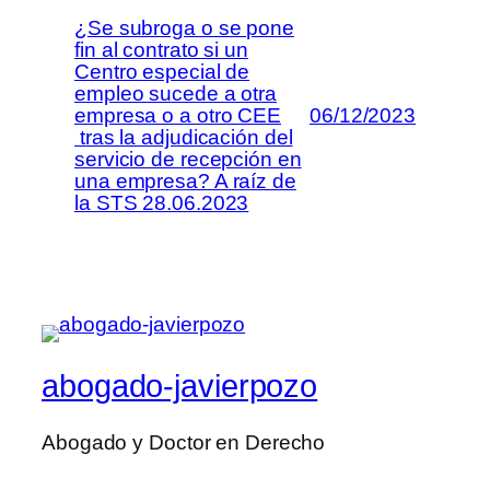
¿Se subroga o se pone
fin al contrato si un
Centro especial de
empleo sucede a otra
empresa o a otro CEE
06/12/2023
tras la adjudicación del
servicio de recepción en
una empresa? A raíz de
la STS 28.06.2023
abogado-javierpozo
Abogado y Doctor en Derecho