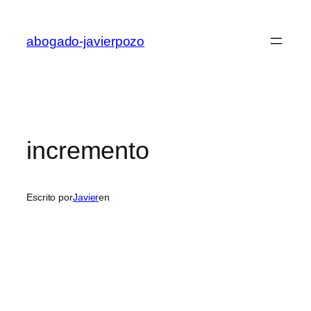
Saltar
al
abogado-javierpozo
contenido
incremento
Escrito por
Javier
en