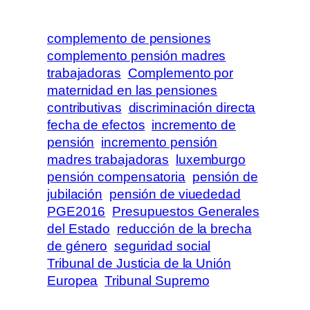
complemento de pensiones
complemento pensión madres
trabajadoras
Complemento por
maternidad en las pensiones
contributivas
discriminación directa
fecha de efectos
incremento de
pensión
incremento pensión
madres trabajadoras
luxemburgo
pensión compensatoria
pensión de
jubilación
pensión de viuededad
PGE2016
Presupuestos Generales
del Estado
reducción de la brecha
de género
seguridad social
Tribunal de Justicia de la Unión
Europea
Tribunal Supremo